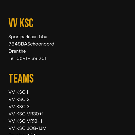
VV KSC
Sportparklaan 55a
7848BASchoonoord
Drenthe
Tel: 0591 - 381201
TEAMS
VV KSC 1
VV KSC 2
VV KSC 3
VV KSC VR30+1
VV KSC VR18+1
VV KSC JO8-1JM