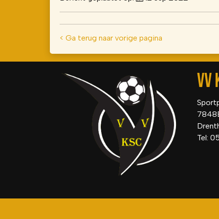
< Ga terug naar vorige pagina
VV 
Sport
7848
Drent
Tel: 0