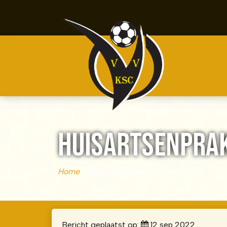
HUISARTSENPRA
Home
»
Huisartsenpraktijk Schoonoord
Bericht geplaatst op:
12 sep 2022