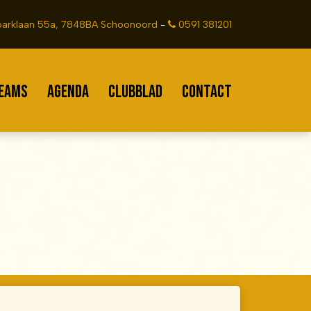
arklaan 55a, 7848BA Schoonoord
-
0591 381201
EAMS
AGENDA
CLUBBLAD
CONTACT