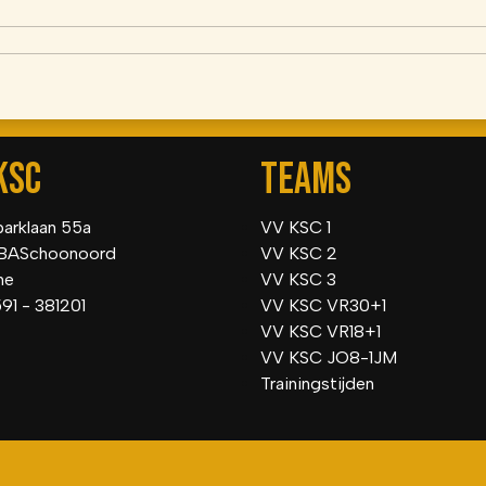
KSC
TEAMS
parklaan 55a
VV KSC 1
BASchoonoord
VV KSC 2
he
VV KSC 3
591 - 381201
VV KSC VR30+1
VV KSC VR18+1
VV KSC JO8-1JM
Trainingstijden