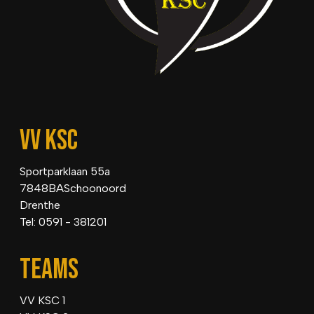
VV KSC
Sportparklaan 55a
7848BASchoonoord
Drenthe
Tel: 0591 - 381201
TEAMS
VV KSC 1