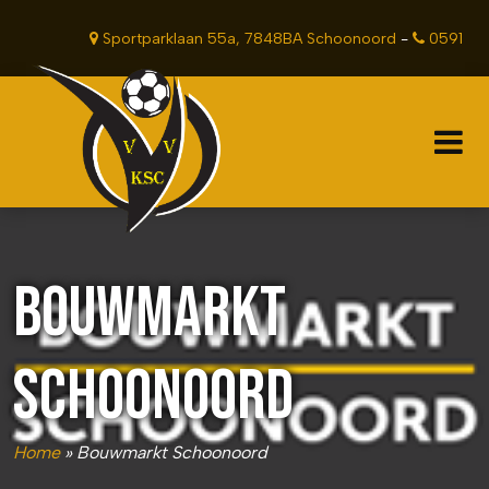
Sportparklaan 55a, 7848BA Schoonoord
-
0591
381201
BOUWMARKT
SCHOONOORD
Home
»
Bouwmarkt Schoonoord