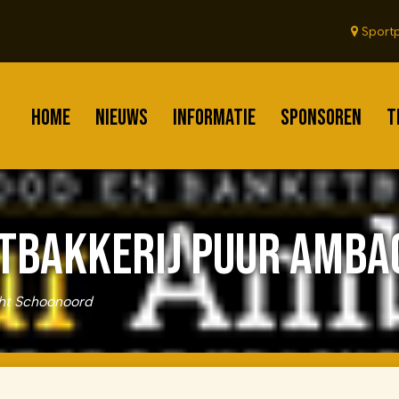
Sportp
HOME
NIEUWS
INFORMATIE
SPONSOREN
T
TBAKKERIJ PUUR AMB
ht Schoonoord