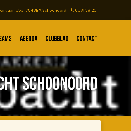
arklaan 55a, 7848BA Schoonoord
-
0591 381201
EAMS
AGENDA
CLUBBLAD
CONTACT
ACHT SCHOONOORD