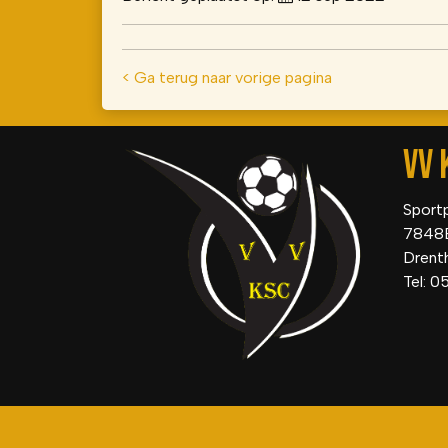
< Ga terug naar vorige pagina
VV 
Sport
7848
Drent
Tel: 0