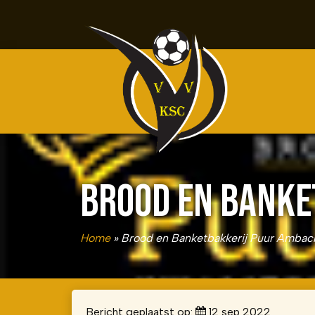
BROOD EN BANKE
Home
»
Brood en Banketbakkerij Puur Ambac
Bericht geplaatst op:
12 sep 2022