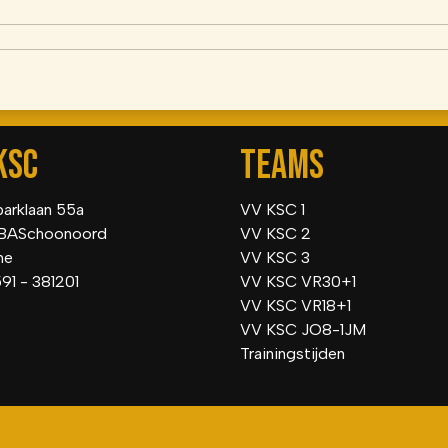
KSC
TEAMS
parklaan 55a
VV KSC 1
BASchoonoord
VV KSC 2
he
VV KSC 3
591 - 381201
VV KSC VR30+1
VV KSC VR18+1
VV KSC JO8-1JM
Trainingstijden