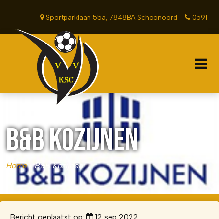
Sportparklaan 55a, 7848BA Schoonoord
-
0591
381201
B&B KOZIJNEN
Home
»
B&B Kozijnen
Bericht geplaatst op:
12 sep 2022