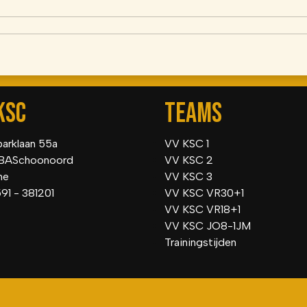
KSC
TEAMS
parklaan 55a
VV KSC 1
BASchoonoord
VV KSC 2
he
VV KSC 3
591 - 381201
VV KSC VR30+1
VV KSC VR18+1
VV KSC JO8-1JM
Trainingstijden