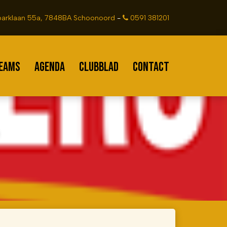
arklaan 55a, 7848BA Schoonoord
-
0591 381201
EAMS
AGENDA
CLUBBLAD
CONTACT