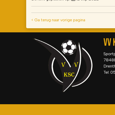
< Ga terug naar vorige pagina
VV 
Sport
7848
Drent
Tel: 0