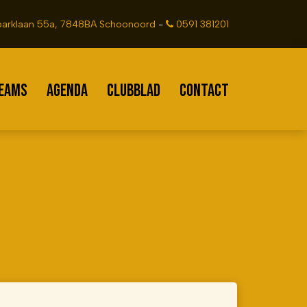
arklaan 55a, 7848BA Schoonoord
-
0591 381201
EAMS
AGENDA
CLUBBLAD
CONTACT