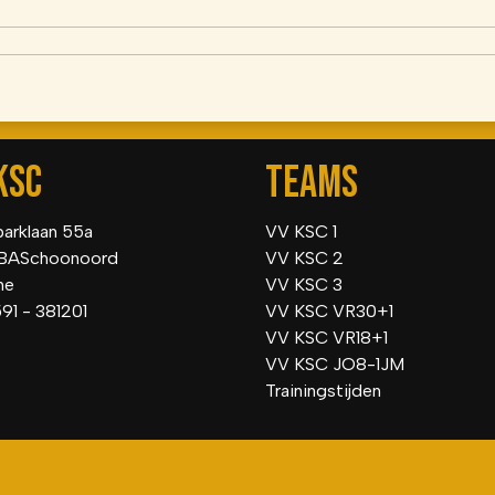
KSC
TEAMS
parklaan 55a
VV KSC 1
BASchoonoord
VV KSC 2
he
VV KSC 3
591 - 381201
VV KSC VR30+1
VV KSC VR18+1
VV KSC JO8-1JM
Trainingstijden