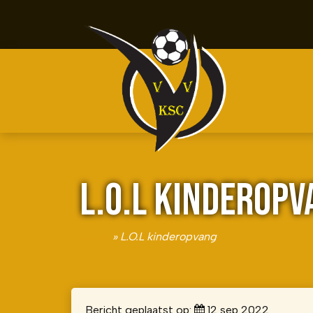
L.O.L KINDEROPV
Home
»
L.O.L kinderopvang
Bericht geplaatst op:
12 sep 2022