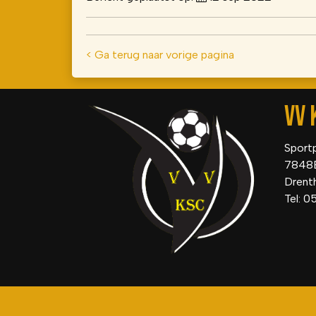
< Ga terug naar vorige pagina
VV 
Sport
7848
Drent
Tel: 0