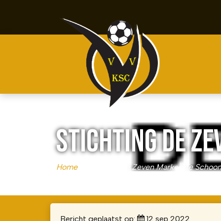
STICHTING DE Z
Home
»
Stichting De Zeven Marken Te Schoo
Bericht geplaatst op:
12 sep 2022