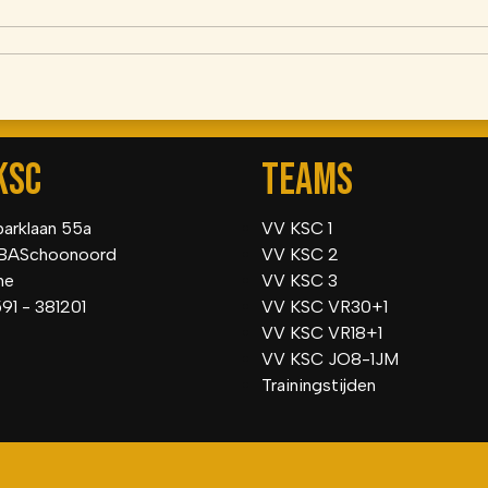
KSC
TEAMS
parklaan 55a
VV KSC 1
BASchoonoord
VV KSC 2
he
VV KSC 3
591 - 381201
VV KSC VR30+1
VV KSC VR18+1
VV KSC JO8-1JM
Trainingstijden