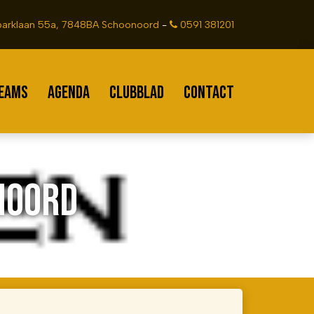
arklaan 55a, 7848BA Schoonoord
-
0591 381201
EAMS
AGENDA
CLUBBLAD
CONTACT
NOORD