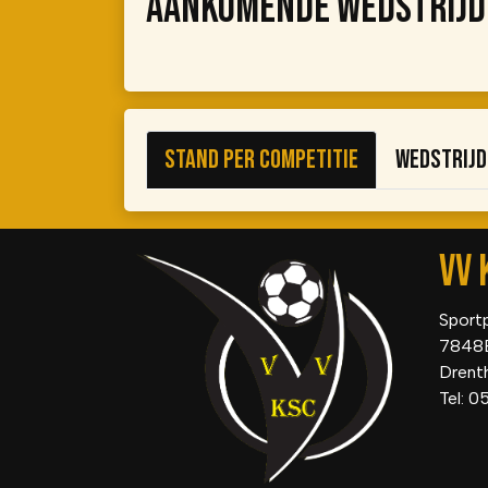
AANKOMENDE WEDSTRIJD
Stand per competitie
Wedstrij
VV 
Sport
7848
Drent
Tel: 0