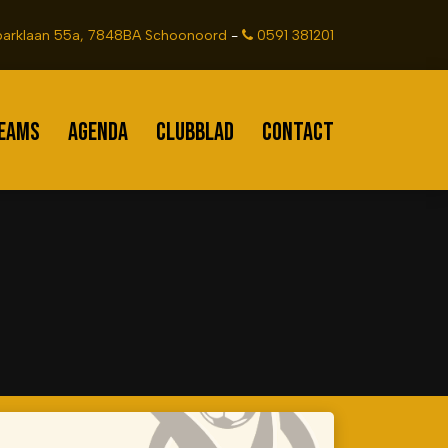
arklaan 55a, 7848BA Schoonoord
-
0591 381201
EAMS
AGENDA
CLUBBLAD
CONTACT