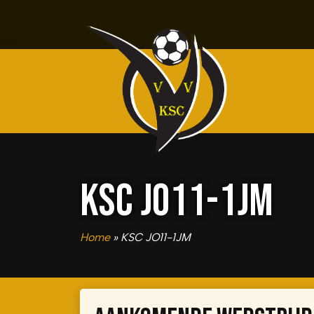
KSC JO11-1JM
Home
»
KSC JO11-1JM