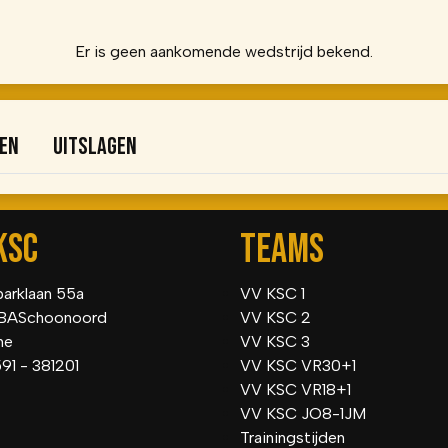
Er is geen aankomende wedstrijd bekend.
den
Uitslagen
KSC
TEAMS
parklaan 55a
VV KSC 1
BASchoonoord
VV KSC 2
he
VV KSC 3
591 - 381201
VV KSC VR30+1
VV KSC VR18+1
VV KSC JO8-1JM
Trainingstijden