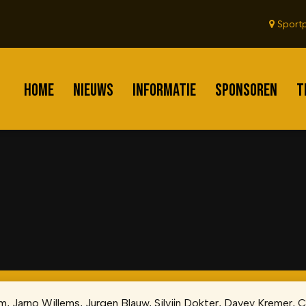
Sportp
HOME
NIEUWS
INFORMATIE
SPONSOREN
T
am, Jarno Willems, Jurgen Blauw, Silvijn Dokter, Davey Kremer, C