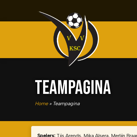
TEAMPAGINA
Home
»
Teampagina
Spelers:
Tijs Arends, Mika Alsera, Merlijn Bra