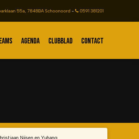
arklaan 55a, 7848BA Schoonoord
-
0591 381201
EAMS
AGENDA
CLUBBLAD
CONTACT
hristiaan Nijsen en Yuhang.