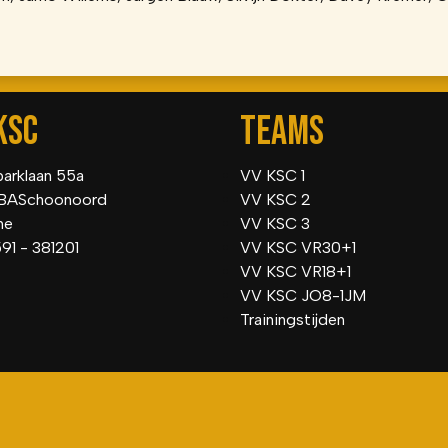
KSC
TEAMS
parklaan 55a
VV KSC 1
BASchoonoord
VV KSC 2
he
VV KSC 3
591 - 381201
VV KSC VR30+1
VV KSC VR18+1
VV KSC JO8-1JM
Trainingstijden