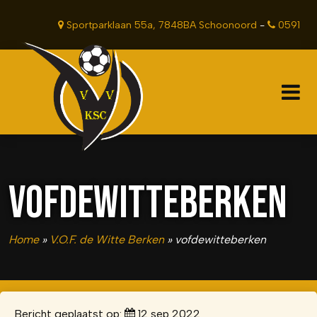
Sportparklaan 55a, 7848BA Schoonoord
-
0591
381201
VOFDEWITTEBERKEN
Home
»
V.O.F. de Witte Berken
»
vofdewitteberken
Bericht geplaatst op:
12 sep 2022