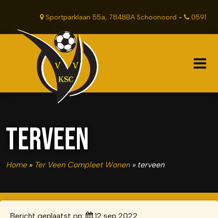
Sportparklaan 55a, 7848BA Schoonoord
-
0591
381201
TERVEEN
Home
»
Ter Veen Compleet Wonen
»
terveen
Bericht geplaatst op:
12 sep 2022