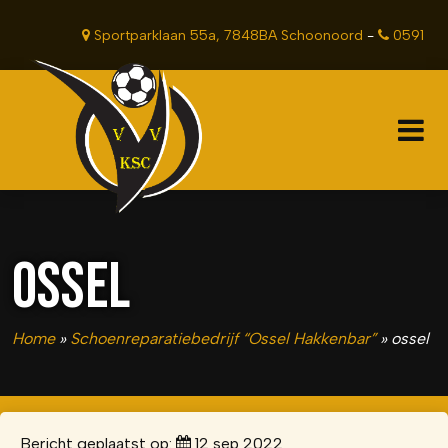
Sportparklaan 55a, 7848BA Schoonoord
-
0591
381201
OSSEL
Home
»
Schoenreparatiebedrijf “Ossel Hakkenbar”
»
ossel
Bericht geplaatst op:
12 sep 2022