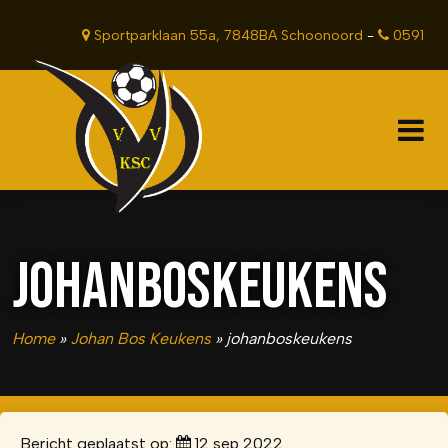
Sportparklaan 55a, 7848BA Schoonoord
-
0591
381201
JOHANBOSKEUKENS
Home
»
Johan Bos Keukens
»
johanboskeukens
Bericht geplaatst op:
12 sep 2022