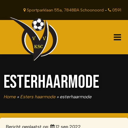
Sportparklaan 55a, 7848BA Schoonoord
-
0591
381201
ESTERHAARMODE
Home
»
Esters haarmode
»
esterhaarmode
Bericht geplaatst op:
12 sep 2022