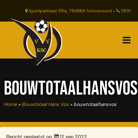
Sportparklaan 55a, 7848BA Schoonoord
-
0591
381201
BOUWTOTAALHANSVOS
Home
»
Bouwtotaal Hans Vos
»
bouwtotaalhansvos
Bericht geplaatst op:
12 sep 2022