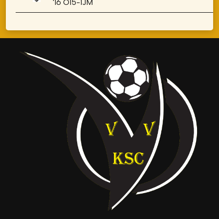
'16 O15-1JM