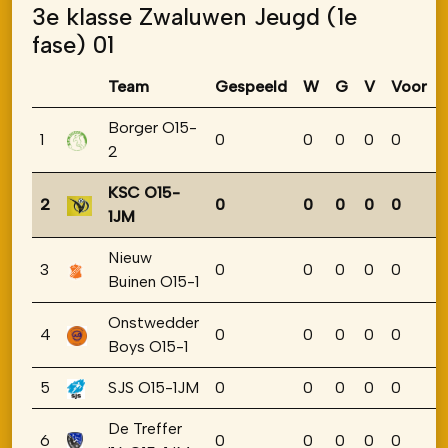
3e klasse Zwaluwen Jeugd (1e
fase) 01
Team
Gespeeld
W
G
V
Voor
Borger O15-
1
0
0
0
0
0
2
KSC O15-
2
0
0
0
0
0
1JM
Nieuw
3
0
0
0
0
0
Buinen O15-1
Onstwedder
4
0
0
0
0
0
Boys O15-1
5
SJS O15-1JM
0
0
0
0
0
De Treffer
6
0
0
0
0
0