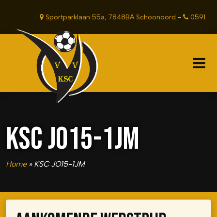
Sportparklaan 55a, 7848BA Schoonoord
-
0591
381201
KSC JO15-1JM
Home
»
KSC JO15-1JM