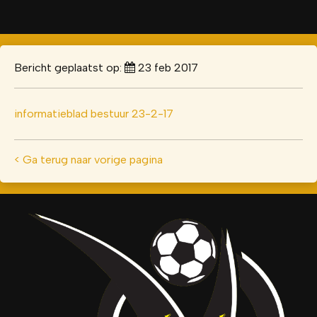
Bericht geplaatst op:
23 feb 2017
informatieblad bestuur 23-2-17
< Ga terug naar vorige pagina