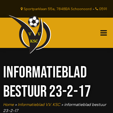
Sportparklaan 55a, 7848BA Schoonoord
-
0591
381201
INFORMATIEBLAD
BESTUUR 23-2-17
Home
»
Informatieblad V.V. KSC
»
informatieblad bestuur
23-2-17