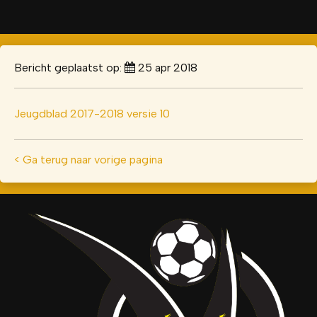
Bericht geplaatst op:
25 apr 2018
Jeugdblad 2017-2018 versie 10
< Ga terug naar vorige pagina