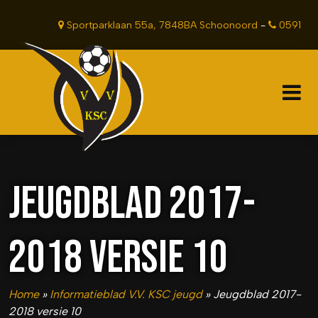
Sportparklaan 55a, 7848BA Schoonoord
-
0591
381201
JEUGDBLAD 2017-
2018 VERSIE 10
Home
»
Informatieblad V.V. KSC jeugd
»
Jeugdblad 2017-
2018 versie 10