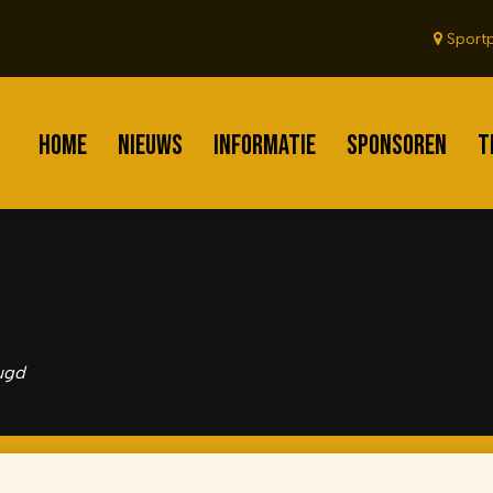
Sportp
HOME
NIEUWS
INFORMATIE
SPONSOREN
T
ugd