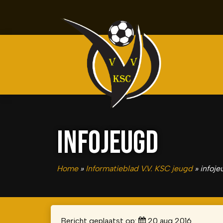
INFOJEUGD
Home
»
Informatieblad V.V. KSC jeugd
»
infoje
Bericht geplaatst op:
20 aug 2016