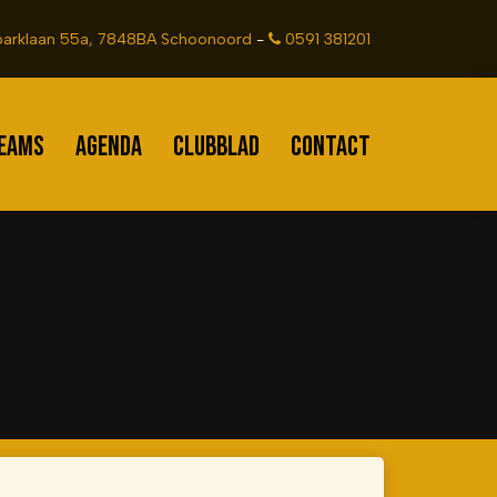
arklaan 55a, 7848BA Schoonoord
-
0591 381201
EAMS
AGENDA
CLUBBLAD
CONTACT