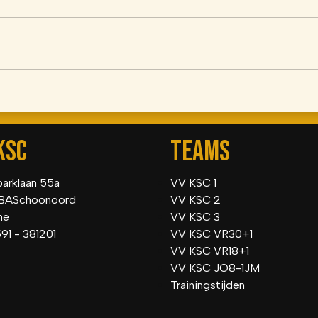
KSC
TEAMS
parklaan 55a
VV KSC 1
BASchoonoord
VV KSC 2
he
VV KSC 3
591 - 381201
VV KSC VR30+1
VV KSC VR18+1
VV KSC JO8-1JM
Trainingstijden