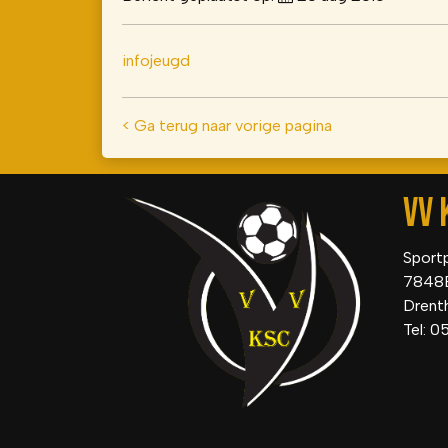
infojeugd
< Ga terug naar vorige pagina
VV 
Sport
7848
Drent
Tel: 0