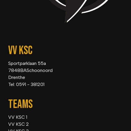
VV KSC
Sportparklaan 55a
7848BASchoonoord
Drenthe
Tel: 0591 - 381201
TEAMS
VV KSC 1
VV KSC 2