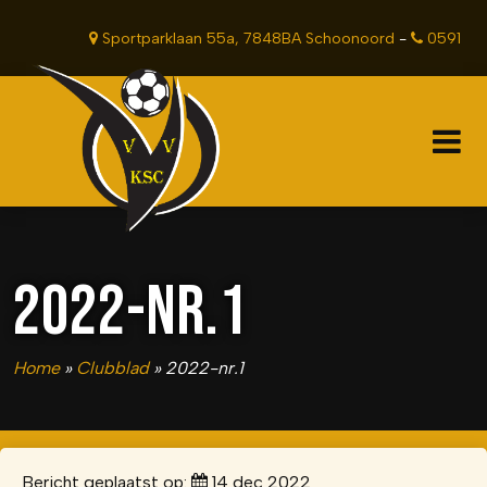
Sportparklaan 55a, 7848BA Schoonoord
-
0591
381201
2022-NR.1
Home
»
Clubblad
»
2022-nr.1
Bericht geplaatst op:
14 dec 2022