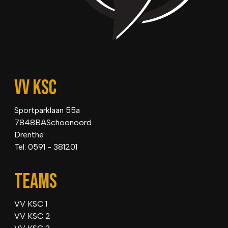
VV KSC
Sportparklaan 55a
7848BASchoonoord
Drenthe
Tel: 0591 - 381201
TEAMS
VV KSC 1
VV KSC 2