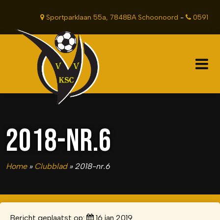
Sportparklaan 55a, 7848BA Schoonoord
-
0591
381201
2018-NR.6
Home
»
Clubblad
»
2018-nr.6
Bericht geplaatst op:
16 jan 2019