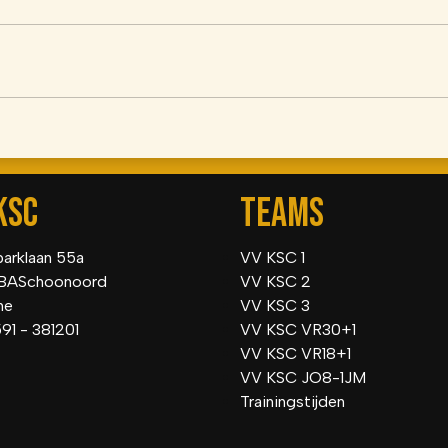
KSC
TEAMS
parklaan 55a
VV KSC 1
BASchoonoord
VV KSC 2
he
VV KSC 3
591 - 381201
VV KSC VR30+1
VV KSC VR18+1
VV KSC JO8-1JM
Trainingstijden