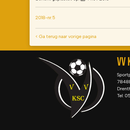
2018-nr.5
< Ga terug naar vorige pagina
VV 
Sport
7848
Drent
Tel: 0