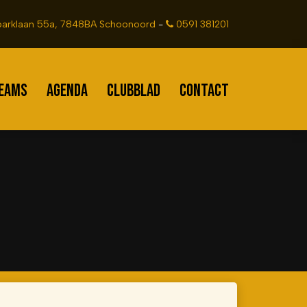
arklaan 55a, 7848BA Schoonoord
-
0591 381201
EAMS
AGENDA
CLUBBLAD
CONTACT