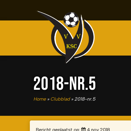
2018-NR.5
Home
»
Clubblad
»
2018-nr.5
Bericht geplaatst op:
4 nov 2018