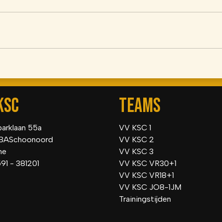
KSC
TEAMS
parklaan 55a
VV KSC 1
BASchoonoord
VV KSC 2
he
VV KSC 3
591 - 381201
VV KSC VR30+1
VV KSC VR18+1
VV KSC JO8-1JM
Trainingstijden