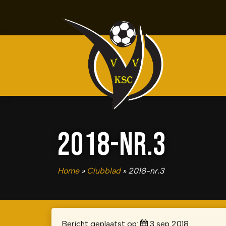
2018-NR.3
Home
»
Clubblad
»
2018-nr.3
Bericht geplaatst op:
3 sep 2018