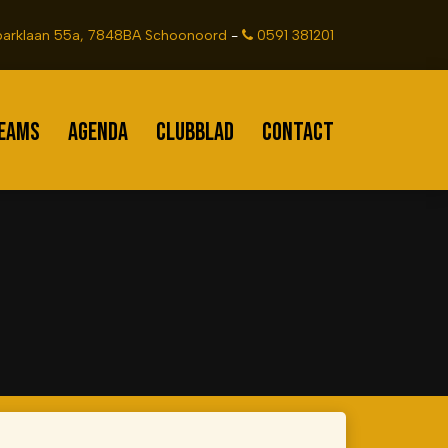
arklaan 55a, 7848BA Schoonoord
-
0591 381201
EAMS
AGENDA
CLUBBLAD
CONTACT