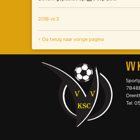
2018-nr.3
< Ga terug naar vorige pagina
VV 
Sport
7848
Drent
Tel: 0