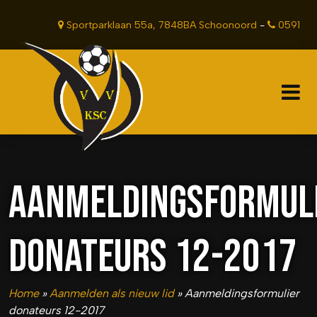
Sportparklaan 55a, 7848BA Schoonoord
-
0591
381201
AANMELDINGSFORMUL
DONATEURS 12-2017
Home
»
Aanmelden als nieuw lid
»
Aanmeldingsformulier
donateurs 12-2017